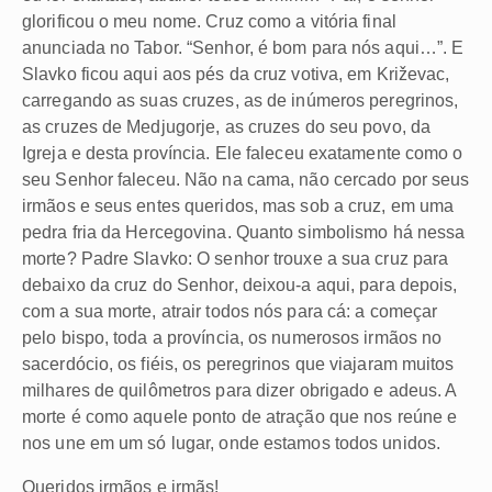
glorificou o meu nome. Cruz como a vitória final
anunciada no Tabor. “Senhor, é bom para nós aqui…”. E
Slavko ficou aqui aos pés da cruz votiva, em Križevac,
carregando as suas cruzes, as de inúmeros peregrinos,
as cruzes de Medjugorje, as cruzes do seu povo, da
Igreja e desta província. Ele faleceu exatamente como o
seu Senhor faleceu. Não na cama, não cercado por seus
irmãos e seus entes queridos, mas sob a cruz, em uma
pedra fria da Hercegovina. Quanto simbolismo há nessa
morte? Padre Slavko: O senhor trouxe a sua cruz para
debaixo da cruz do Senhor, deixou-a aqui, para depois,
com a sua morte, atrair todos nós para cá: a começar
pelo bispo, toda a província, os numerosos irmãos no
sacerdócio, os fiéis, os peregrinos que viajaram muitos
milhares de quilômetros para dizer obrigado e adeus. A
morte é como aquele ponto de atração que nos reúne e
nos une em um só lugar, onde estamos todos unidos.
Queridos irmãos e irmãs!