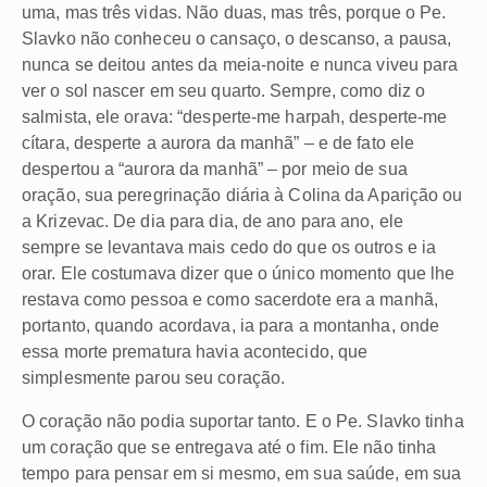
uma, mas três vidas. Não duas, mas três, porque o Pe.
Slavko não conheceu o cansaço, o descanso, a pausa,
nunca se deitou antes da meia-noite e nunca viveu para
ver o sol nascer em seu quarto. Sempre, como diz o
salmista, ele orava: “desperte-me harpah, desperte-me
cítara, desperte a aurora da manhã” – e de fato ele
despertou a “aurora da manhã” – por meio de sua
oração, sua peregrinação diária à Colina da Aparição ou
a Krizevac. De dia para dia, de ano para ano, ele
sempre se levantava mais cedo do que os outros e ia
orar. Ele costumava dizer que o único momento que lhe
restava como pessoa e como sacerdote era a manhã,
portanto, quando acordava, ia para a montanha, onde
essa morte prematura havia acontecido, que
simplesmente parou seu coração.
O coração não podia suportar tanto. E o Pe. Slavko tinha
um coração que se entregava até o fim. Ele não tinha
tempo para pensar em si mesmo, em sua saúde, em sua