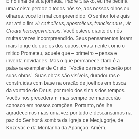
E no final de sua jornada, Padre Slavko, eu lhe pediria
uma coisa: perdoe a todos nós se, aos nossos olhos ou
olhares, você foi mal compreendido. O senhor foi e quis
ser até o fim
vir catholicus, apostolicus, franciscanus, vir
Croata hercegoviniensis
. Você esteve diante de nós
muitas vezes incompreendido. Seus pensamentos foram
mais longe do que os dos outros, exatamente como o
mítico Prometeu, aquele que – primeiro – pensa e
inventa novidades. Mas o que permanece claro é a
palavra exemplar de Cristo: “Vocês os reconhecerão por
suas obras”. Suas obras são visíveis, duradouras e
construídas com base na oração de joelhos em busca
da vontade de Deus, por meio dos sinais dos tempos.
Vocês nos precederam, mas sempre permanecerão
conosco em nossos corações. Portanto, nós lhe
agradecemos mais uma vez por tudo e descansamos na
paz do Senhor à sombra da Igreja de Medjugorje, de
Krizevac e da Montanha da Aparição. Amém.