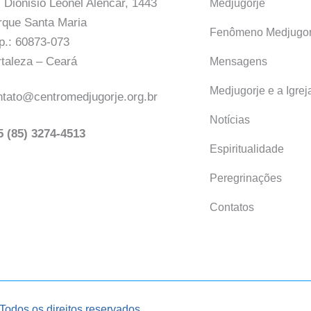
 Dionisio Leonel Alencar, 1443
Medjugorje
rque Santa Maria
Fenômeno Medjugor
p.: 60873-073
rtaleza – Ceará
Mensagens
Medjugorje e a Igrej
ntato@centromedjugorje.org.br
Notícias
5 (85) 3274-4513
Espiritualidade
Peregrinações
Contatos
Todos os direitos reservados.