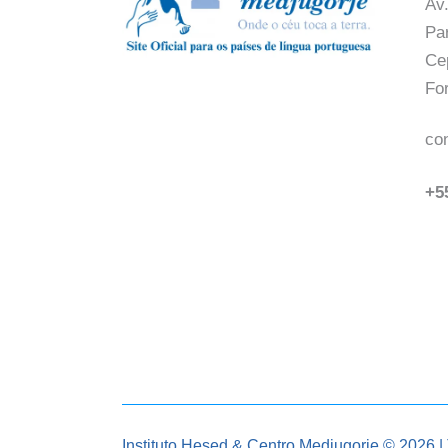
Av.
Pa
Ce
Fo
co
+5
Instituto Hesed
& Centro Medjugorje © 2026 | 