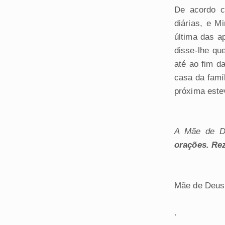
De acordo c
diárias, e M
última das a
disse-lhe qu
até ao fim d
casa da famí
próxima estev
A Mãe de D
orações. Re
Mãe de Deus 
.