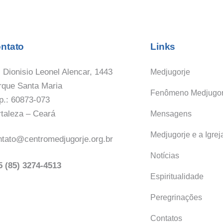
ntato
Links
 Dionisio Leonel Alencar, 1443
Medjugorje
rque Santa Maria
Fenômeno Medjugor
p.: 60873-073
rtaleza – Ceará
Mensagens
Medjugorje e a Igrej
ntato@centromedjugorje.org.br
Notícias
5 (85) 3274-4513
Espiritualidade
Peregrinações
Contatos