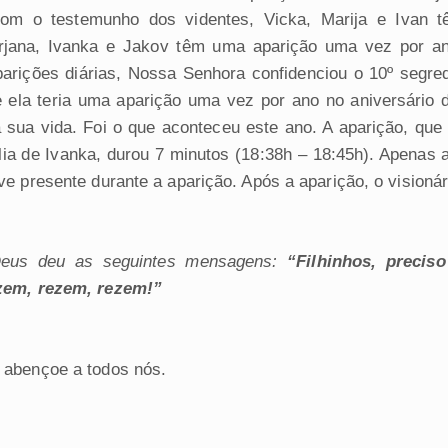
om o testemunho dos videntes, Vicka, Marija e Ivan t
irjana, Ivanka e Jakov têm uma aparição uma vez por a
parições diárias, Nossa Senhora confidenciou o 10º segre
e ela teria uma aparição uma vez por ano no aniversário 
a sua vida. Foi o que aconteceu este ano. A aparição, que 
lia de Ivanka, durou 7 minutos (18:38h – 18:45h). Apenas a
e presente durante a aparição. Após a aparição, o visionár
eus deu as seguintes mensagens:
“Filhinhos, precis
zem, rezem, rezem!”
abençoe a todos nós.