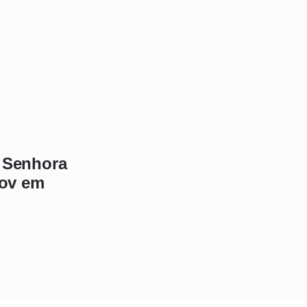
 Senhora
kov em