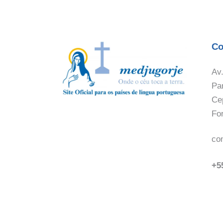
Co
Av.
Pa
Ce
Fo
co
+5