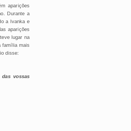
êm aparições
no. Durante a
do a Ivanka e
das aparições
teve lugar na
 família mais
io disse:
o das vossas