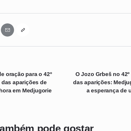
e oração para o 42º
O Jozo Grbeš no 42º 
o das aparições de
das aparições: Medjug
hora em Medjugorie
a esperança de 
também pode gostar