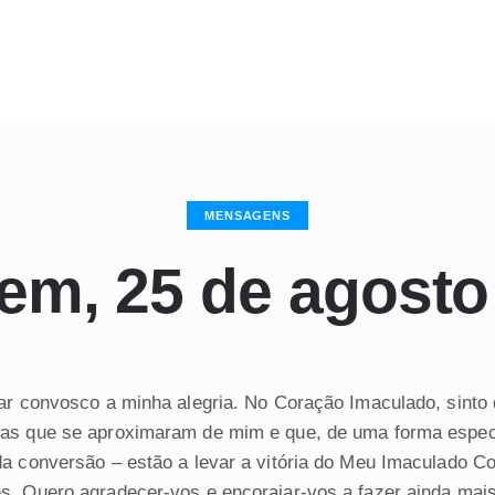
MENSAGENS
m, 25 de agosto
har convosco a minha alegria. No Coração Imaculado, sinto
as que se aproximaram de mim e que, de uma forma especi
da conversão – estão a levar a vitória do Meu Imaculado C
s. Quero agradecer-vos e encorajar-vos a fazer ainda mai