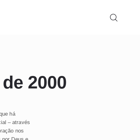
 de 2000
 que há
al – através
oração nos
s por Deus e