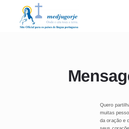
Mensage
Quero partil
muitas pesso
da oração e 
seus coraçõe