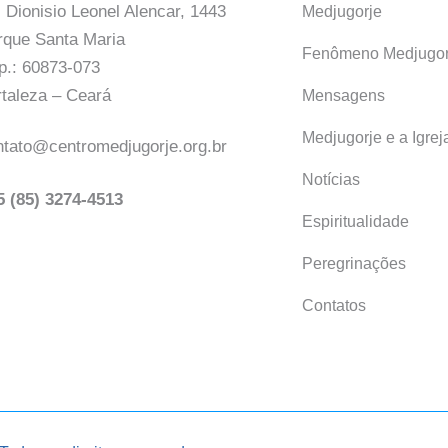
 Dionisio Leonel Alencar, 1443
Medjugorje
rque Santa Maria
Fenômeno Medjugor
p.: 60873-073
rtaleza – Ceará
Mensagens
Medjugorje e a Igrej
ntato@centromedjugorje.org.br
Notícias
5 (85) 3274-4513
Espiritualidade
Peregrinações
Contatos