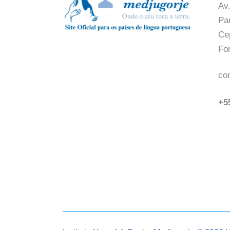
Av.
Pa
Ce
Fo
co
+5