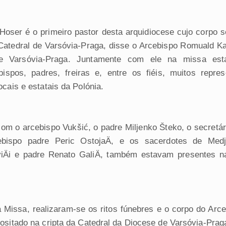
Hoser é o primeiro pastor desta arquidiocese cujo corpo s
 Catedral de Varsóvia-Praga, disse o Arcebispo Romuald Ka
e Varsóvia-Praga. Juntamente com ele na missa es
bispos, padres, freiras e, entre os fiéis, muitos repre
ocais e estatais da Polónia.
om o arcebispo Vukšić, o padre Miljenko Šteko, o secretár
cebispo padre Peric OstojaÄ, e os sacerdotes de Medj
viÄi e padre Renato GaliÄ, também estavam presentes n
 Missa, realizaram-se os ritos fúnebres e o corpo do Arc
ositado na cripta da Catedral da Diocese de Varsóvia-Prag