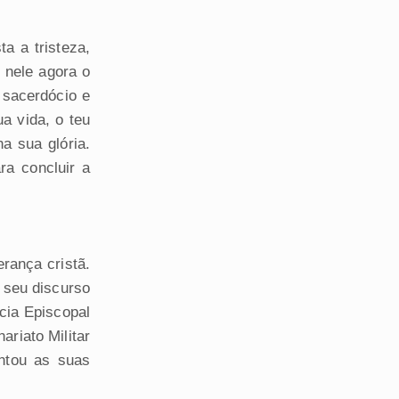
a a tristeza,
 nele agora o
 sacerdócio e
a vida, o teu
a sua glória.
a concluir a
rança cristã.
o seu discurso
cia Episcopal
ariato Militar
entou as suas