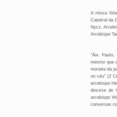
A missa fúne
Catedral da 
Nycz, Arcebis
Arcebispo Ta
“Åw. Paulo,
mesmo que o 
morada da pa
no céu” (2 C
arcebispo He
diocese de V
arcebispo Wo
conversas co