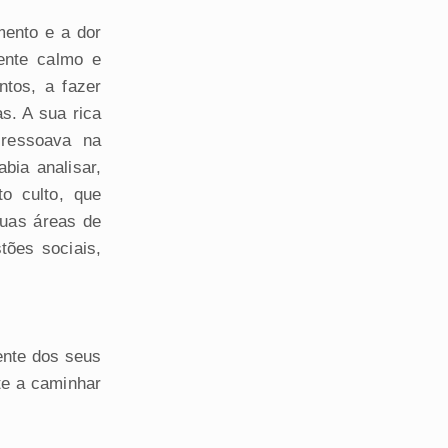
mento e a dor
ente calmo e
ntos, a fazer
s. A sua rica
 ressoava na
bia analisar,
o culto, que
suas áreas de
tões sociais,
ente dos seus
e a caminhar