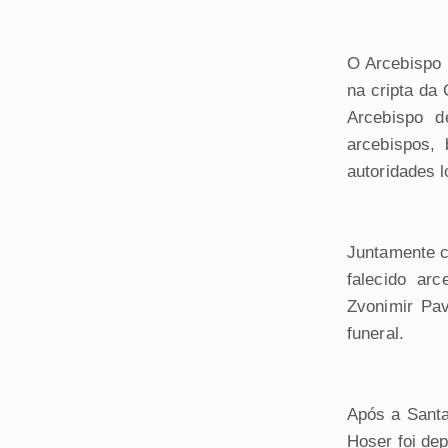
O Arcebispo 
na cripta da
Arcebispo d
arcebispos, 
autoridades l
Juntamente c
falecido ar
Zvonimir Pa
funeral.
Após a Santa
Hoser foi dep