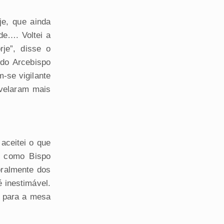
je, que ainda
de…. Voltei a
rje”, disse o
 do Arcebispo
-se vigilante
evelaram mais
aceitei o que
á como Bispo
oralmente dos
 inestimável.
o para a mesa