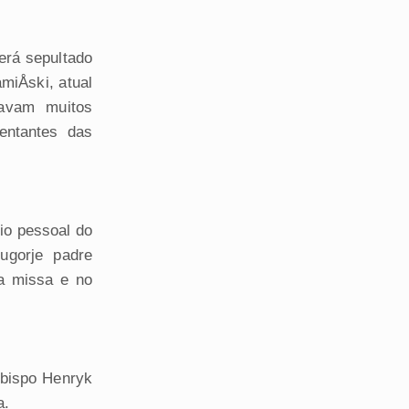
erá sepultado
miÅski, atual
tavam muitos
sentantes das
io pessoal do
ugorje padre
a missa e no
ebispo Henryk
a.