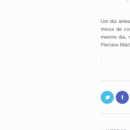
Um dia antes
missa de co
mesmo dia, n
Floriano Márti
.