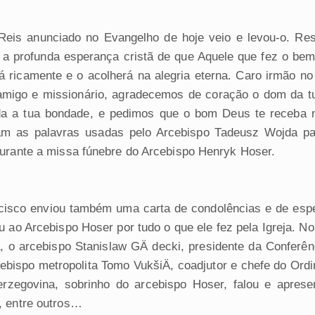
Reis anunciado no Evangelho de hoje veio e levou-o. Rest
 profunda esperança cristã de que Aquele que fez o bem
 ricamente e o acolherá na alegria eterna. Caro irmão no
amigo e missionário, agradecemos de coração o dom da tu
da a tua bondade, e pedimos que o bom Deus te receba n
am as palavras usadas pelo Arcebispo Tadeusz Wojda par
durante a missa fúnebre do Arcebispo Henryk Hoser.
isco enviou também uma carta de condolências e de espe
 ao Arcebispo Hoser por tudo o que ele fez pela Igreja. N
, o arcebispo Stanislaw GÄ decki, presidente da Conferên
ebispo metropolita Tomo VukšiÄ, coadjutor e chefe do Ordin
rzegovina, sobrinho do arcebispo Hoser, falou e apres
, entre outros…