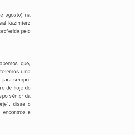
de agosto) na
eal Kazimierz
proferida pelo
sabemos que,
, teremos uma
a para sempre
re de hoje do
spo sénior da
rje”, disse o
s encontros e