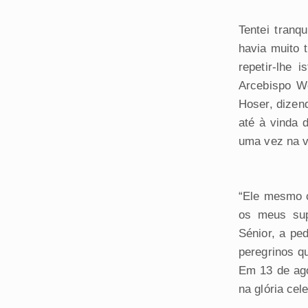
Tentei tranq
havia muito 
repetir-lhe 
Arcebispo Wo
Hoser, dizen
até à vinda 
uma vez na v
“Ele mesmo c
os meus sup
Sénior, a pe
peregrinos q
Em 13 de ago
na glória cele