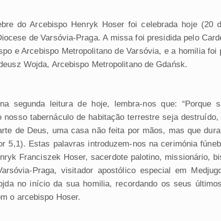
bre do Arcebispo Henryk Hoser foi celebrada hoje (20 
Diocese de Varsóvia-Praga. A missa foi presidida pelo Card
po e Arcebispo Metropolitano de Varsóvia, e a homilia foi 
deusz Wojda, Arcebispo Metropolitano de Gdańsk.
 na segunda leitura de hoje, lembra-nos que: “Porque 
nosso tabernáculo de habitação terrestre seja destruído
rte de Deus, uma casa não feita por mãos, mas que dur
or 5,1). Estas palavras introduzem-nos na cerimónia fúneb
nryk Franciszek Hoser, sacerdote palotino, missionário, bi
arsóvia-Praga, visitador apostólico especial em Medjugo
jda no início da sua homilia, recordando os seus último
m o arcebispo Hoser.