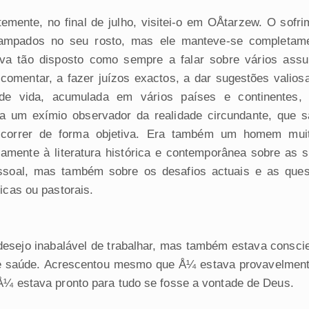
temente, no final de julho, visitei-o em OÅtarzew. O sofri
ampados no seu rosto, mas ele manteve-se completam
va tão disposto como sempre a falar sobre vários assu
 comentar, a fazer juízos exactos, a dar sugestões valiosa
 de vida, acumulada em vários países e continentes,
a um exímio observador da realidade circundante, que sa
iscorrer de forma objetiva. Era também um homem muit
lamente à literatura histórica e contemporânea sobre as 
ssoal, mas também sobre os desafios actuais e as ques
gicas ou pastorais.
esejo inabalável de trabalhar, mas também estava consci
e saúde. Acrescentou mesmo que Å¼ estava provavelment
 Å¼ estava pronto para tudo se fosse a vontade de Deus.