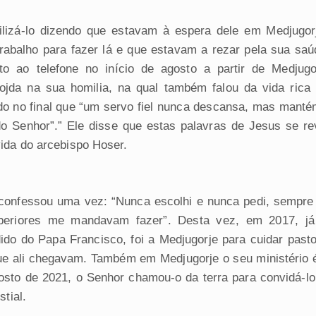
uilizá-lo dizendo que estavam à espera dele em Medjugor
trabalho para fazer lá e que estavam a rezar pela sua saú
isto ao telefone no início de agosto a partir de Medjugo
jda na sua homilia, na qual também falou da vida rica
do no final que “um servo fiel nunca descansa, mas mantém
do Senhor”.” Ele disse que estas palavras de Jesus se r
ida do arcebispo Hoser.
onfessou uma vez: “Nunca escolhi e nunca pedi, sempre 
eriores me mandavam fazer”. Desta vez, em 2017, j
dido do Papa Francisco, foi a Medjugorje para cuidar past
ue ali chegavam. Também em Medjugorje o seu ministério é
sto de 2021, o Senhor chamou-o da terra para convidá-l
stial.