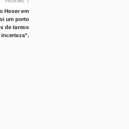
PRÓXIMO
po Hoser em
foi um porto
s de tantos
 incerteza”.