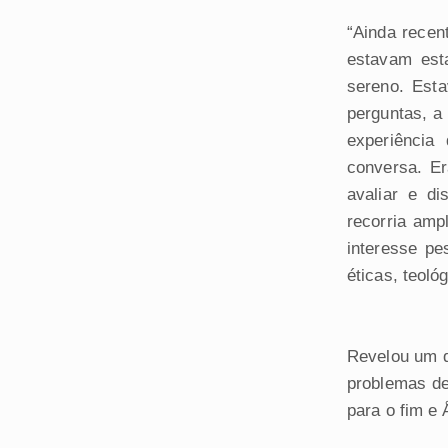
“Ainda recen
estavam est
sereno. Esta
perguntas, a
experiência
conversa. Er
avaliar e d
recorria amp
interesse pe
éticas, teoló
Revelou um d
problemas d
para o fim e