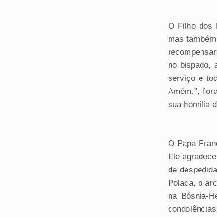
O Filho dos 
mas também a
recompensará
no bispado, 
serviço e to
Amém.”, for
sua homilia 
O Papa Franc
Ele agradeceu
de despedida
Polaca, o arc
na Bósnia-He
condolências