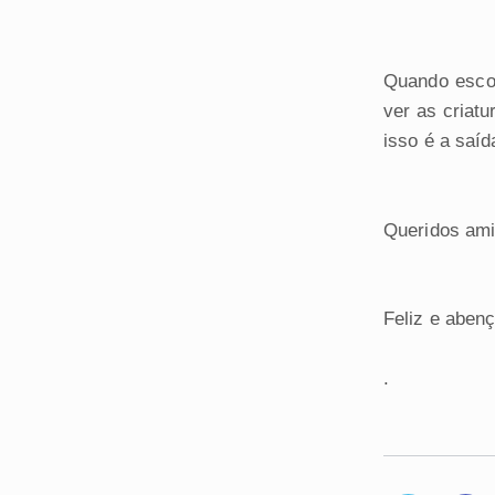
Quando escol
ver as criat
isso é a saí
Queridos ami
Feliz e aben
.