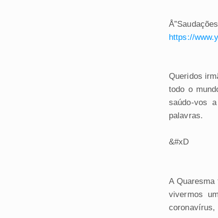
Å”Saudações 
https://www.
Queridos irm
todo o mund
saúdo-vos a
palavras.
&#xD
A Quaresma t
vivermos um
coronavírus