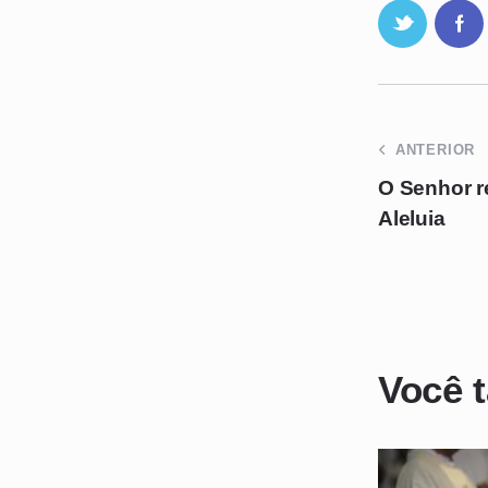
ANTERIOR
O Senhor r
Aleluia
Você 