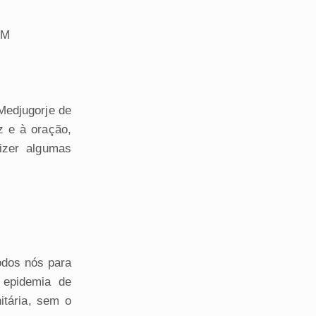
FM
Medjugorje de
 e à oração,
izer algumas
odos nós para
 epidemia de
tária, sem o