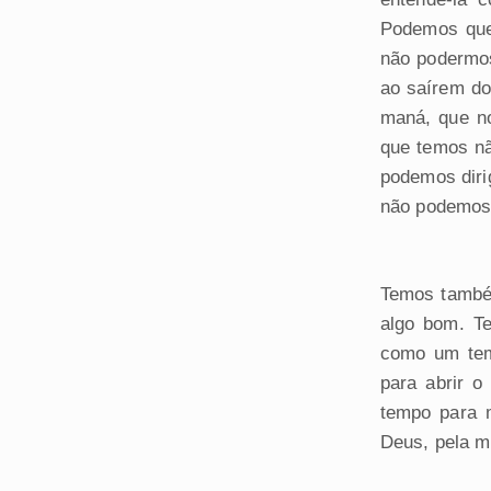
Podemos que
não podermos
ao saírem do
maná, que no
que temos n
podemos dirig
não podemos 
Temos também
algo bom. Te
como um tem
para abrir 
tempo para 
Deus, pela mi