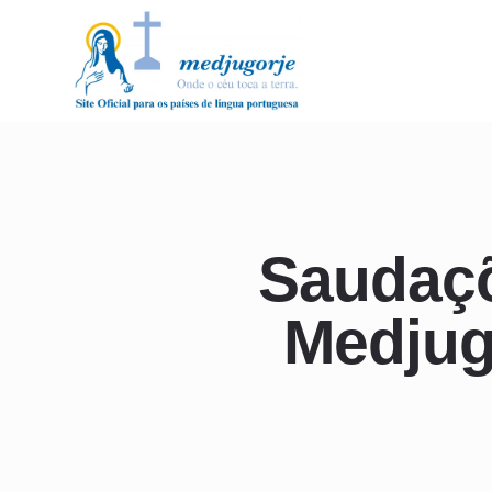
Saudaçõ
Medjugo