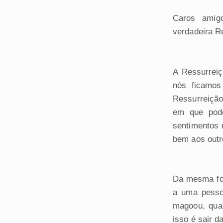
Caros amig
verdadeira R
A Ressurrei
nós ficamos
Ressurreição
em que pode
sentimentos 
bem aos outr
Da mesma fo
a uma pesso
magoou, qua
isso é sair d