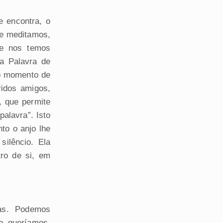
 encontra, o
e meditamos,
e nos temos
a Palavra de
 o momento de
ridos amigos,
, que permite
alavra”. Isto
nto o anjo lhe
silêncio. Ela
ro de si, em
as. Podemos
o queríamos.