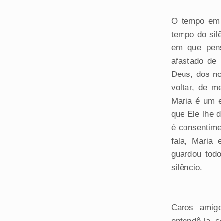
O tempo em 
tempo do si
em que pen
afastado de
Deus, dos no
voltar, de m
Maria é um e
que Ele lhe 
é consentimen
fala, Maria 
guardou tod
silêncio.
Caros amig
entendê-la 