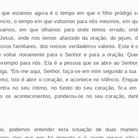
que estamos agora é o tempo em que o filho pródigo se
lêncio, o tempo em que voltamos para nós mesmos, em qu
samos, em que olhamos para onde temos errado, ond
 Jesus, onde nos temos afastado da oração, do jejum, d
ssos familiares, dos nossos verdadeiros valores. Este é
e voltar novamente para o Senhor e para a oração. Que
xemplo para nós. Ela é a pessoa que se abre ao Senhor
diga. “Eis-me aqui, Senhor, faça-se em mim segundo a tua p
to, isto é abrir o coração, e acontece no silêncio. Enqua
entra no seu íntimo, no fundo do seu coração, fica em 
os os acontecimentos, ponderou-os no seu coração, dent
os, podemos entender esta situação de duas maneir
como algo que nos foi imposto e é assim porque não 