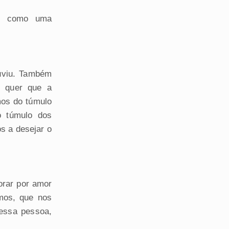
do como uma
uviu. Também
s quer que a
mos do túmulo
o túmulo dos
s a desejar o
rar por amor
mos, que nos
essa pessoa,