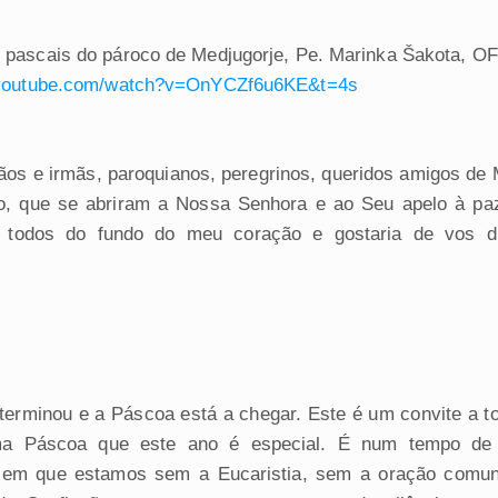
pascais do pároco de Medjugorje, Pe. Marinka Šakota, O
youtube.com/watch?
v=OnYCZf6u6KE&t=4s
ãos e irmãs, paroquianos, peregrinos, queridos amigos de 
o, que se abriram a Nossa Senhora e ao Seu apelo à paz
 todos do fundo do meu coração e gostaria de vos d
erminou e a Páscoa está a chegar. Este é um convite a t
a Páscoa que este ano é especial. É num tempo de
, em que estamos sem a Eucaristia, sem a oração comuni