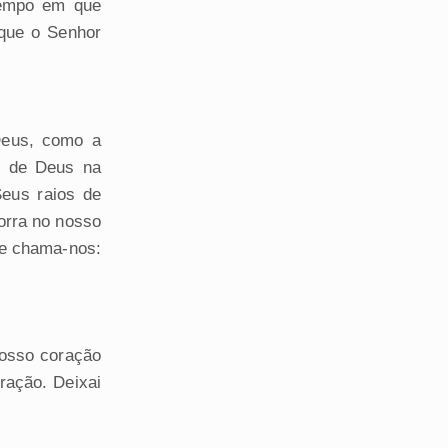
tempo em que
que o Senhor
Deus, como a
r de Deus na
eus raios de
orra no nosso
 e chama-nos:
vosso coração
ração. Deixai