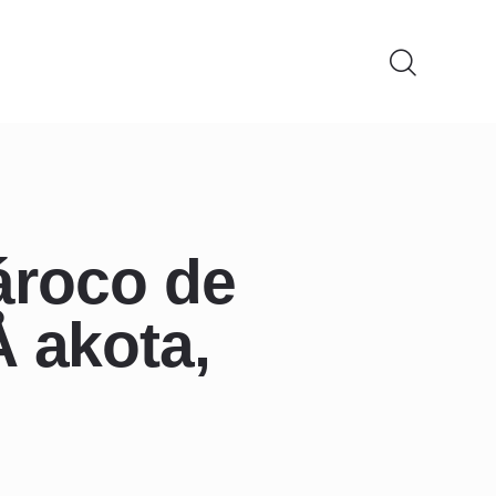
ároco de
Å akota,