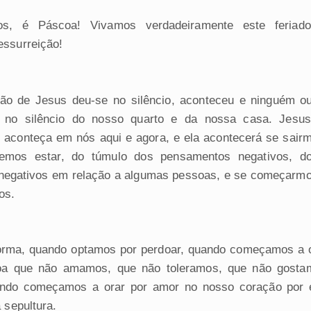
os, é Páscoa! Vivamos verdadeiramente este feria
essurreição!
ção de Jesus deu-se no silêncio, aconteceu e ninguém o
 no silêncio do nosso quarto e da nossa casa. Jesu
 aconteça em nós aqui e agora, e ela acontecerá se sair
mos estar, do túmulo dos pensamentos negativos, d
negativos em relação a algumas pessoas, e se começarmo
os.
rma, quando optamos por perdoar, quando começamos a o
a que não amamos, que não toleramos, que não gosta
ndo começamos a orar por amor no nosso coração por 
a sepultura.