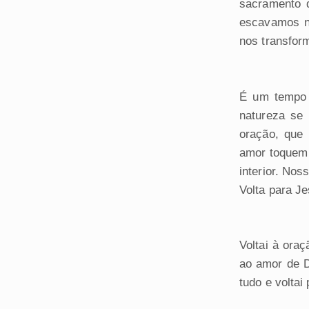
sacramento 
escavamos n
nos transfor
É um tempo 
natureza se
oração, que
amor toquem 
interior. No
Volta para Je
Voltai à ora
ao amor de D
tudo e voltai