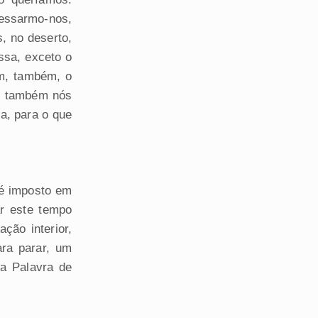
essarmo-nos,
, no deserto,
ssa, exceto o
im, também, o
, também nós
ta, para o que
 é imposto em
ar este tempo
ão interior,
ra parar, um
a Palavra de