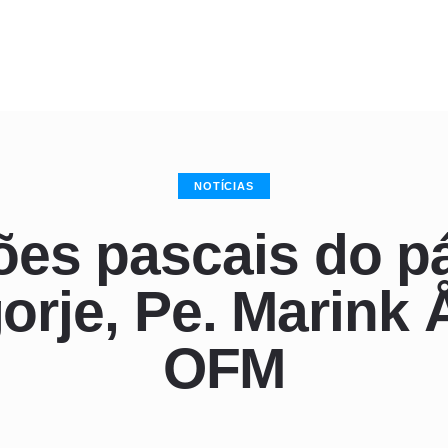
NOTÍCIAS
es pascais do p
rje, Pe. Marink 
OFM