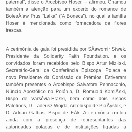
paternal”, disse o Arcebispo Hoser. – afirmou. Chamou
também a atenção para um excerto do romance de
BolesÅ’aw Prus “Lalka” (“A Boneca”), no qual a família
Hoser é mencionada como fornecedora de flores
frescas.
A cerimónia de gala foi presidida por SÅawomir Siwek,
Presidente da Solidarity Faith Foundation, e os
convidados foram recebidos pelo Bispo Artur Miziłski,
Secretário-Geral da Conferência Episcopal Polaca e
novo Presidente da Comissão de Prémios. Estiveram
também presentes o Arcebispo Salvatore Pennacchio,
Núncio Apostólico na Polónia, D. Romuald KamiÅski,
Bispo de Varsóvia-Praski, bem como dois Bispos
Palotinos, D. Tadeusz Wojda, Arcebispo de BiaÅystok, e
D. Adrian Galbas, Bispo de EÅk. A cerimónia contou
ainda com a presença de representantes das
autoridades polacas e de instituições ligadas à